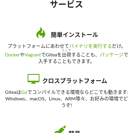
サービス
簡単インストール
プラットフォームにあわせて
バイナリを実行する
だけ。
シップ
Docker
や
Vagrant
でGiteaを
出荷
することも、
パッケージ
で
入手することもできます。
クロスプラットフォーム
Giteaは
Go
でコンパイルできる環境ならどこでも動きます:
Windows、macOS、Linux、ARM等々、お好みの環境でど
うぞ!